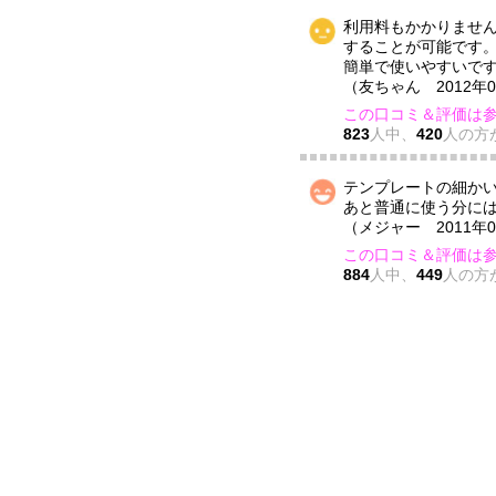
利用料もかかりませ
することが可能です
簡単で使いやすいで
（友ちゃん 2012年
この口コミ＆評価は
823
人中、
420
人の方
テンプレートの細か
あと普通に使う分に
（メジャー 2011年
この口コミ＆評価は
884
人中、
449
人の方